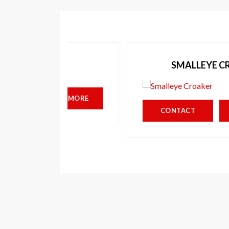
SMALLEYE CROAKER
EAD MORE
CONTACT
READ MORE