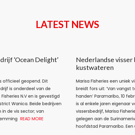
LATEST NEWS
rijf ‘Ocean Delight’
Nederlandse visser 
kustwateren
s officieel geopend. Dit
Marisa Fisheries een uniek v
drijf is onderdeel van de
breidt fors uit: ‘Van vangst
 Fisheries N.V en is gevestigd
handen’ Paramaribo, 10 febr
strict Wanica. Beide bedrijven
is al enkele jaren eigenaar
in de vis sector; van
vissersbedrijf, Marisa Fishe
estemming
READ MORE
gelegen aan de Surinamerivi
hoofdstad Paramaribo. Een