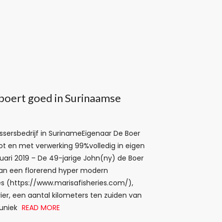
boert goed in Surinaamse
issersbedrijf in SurinameEigenaar De Boer
 tot en met verwerking 99%volledig in eigen
uari 2019 – De 49-jarige John(ny) de Boer
 van een florerend hyper modern
ries (https://www.marisafisheries.com/),
er, een aantal kilometers ten zuiden van
 uniek
READ MORE